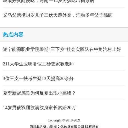
成绩好就随便吃，河南一14岁男孩吃出糖尿病
义乌父亲携14岁儿子三伏天跑外卖，消融多年父子隔阂
热点内容
遂宁能源职业学院暑期“三下乡”社会实践队在牛角沟村上好
行走的思政大课
211大学生应聘暑假工秒变家教老师
3位三支一扶考生疑13天提高20余分
夏季新冠感染为何反复出现小高峰？
14岁男孩双腿纹满纹身家长索赔20万
Copyright © 2010-2021
四川非凡魅力影视文化传播有限公司 版权所有